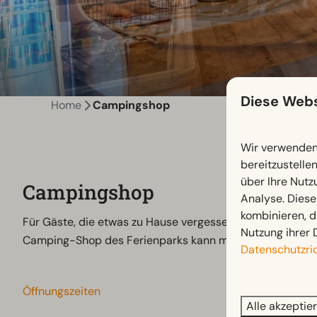
Diese Webs
Home
Campingshop
Wir verwenden 
bereitzustelle
über Ihre Nutz
Campingshop
Analyse. Diese
kombinieren, d
Für Gäste, die etwas zu Hause vergessen oder keine Lust
Nutzung ihrer 
Camping-Shop des Ferienparks kann man alles besorgen,
Datenschutzric
Öffnungszeiten
Alle akzeptie