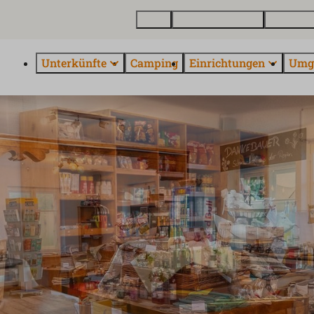
Karte
Ferienhaus kaufen
Über Euro
Unterkünfte
Camping
Einrichtungen
Umg