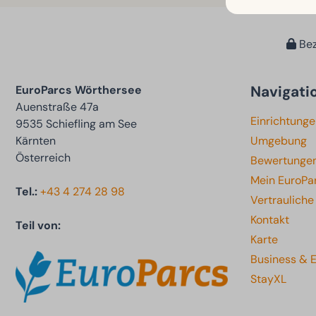
Bez
Navigati
EuroParcs Wörthersee
Auenstraße 47a
Einrichtung
9535 Schiefling am See
Kärnten
Umgebung
Österreich
Bewertunge
Mein EuroPa
Tel.:
+43 4 274 28 98
Vertraulich
Kontakt
Teil von:
Karte
Business & 
StayXL