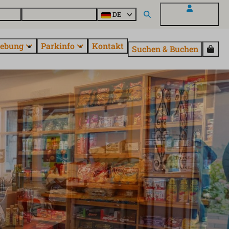
Parcs
Alle Parks entdecken
DE
Mein EuroParcs
ebung
Parkinfo
Kontakt
Suchen & Buchen