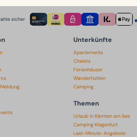
ahle sicher
on
Unterkünfte
en
Apartements
Chalets
n
Ferienhäuser
rcs
Wanderhütten
e Meldung
Camping
Themen
Events
Urlaub in Kärnten am See
Camping Klagenfurt
Last-Minute-Angebote