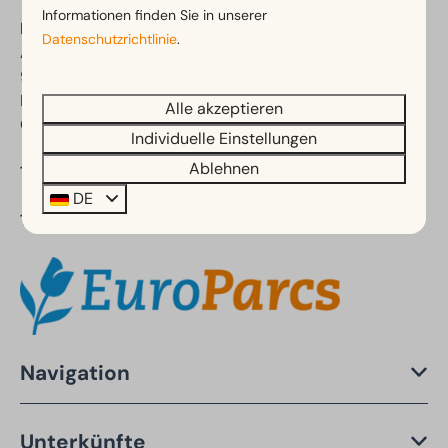
Informationen finden Sie in unserer
EuroParcs Wörthersee
Datenschutzrichtlinie
.
Auenstraße 47a
9535 Schiefling am See
Kärnten
Alle akzeptieren
Österreich
Individuelle Einstellungen
Ablehnen
Tel.:
+43 4 274 28 98
DE
Teil von:
Navigation
Unterkünfte