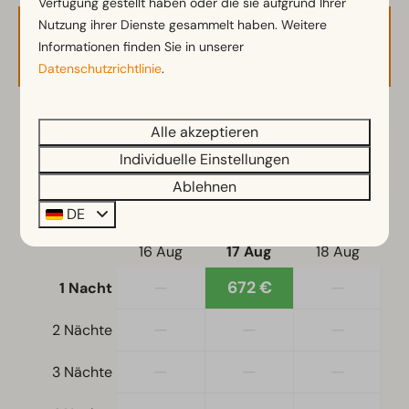
Verfügung gestellt haben oder die sie aufgrund Ihrer
Kühlschrank mit Gefrierfach
Nutzung ihrer Dienste gesammelt haben. Weitere
Nespresso-Maschine
Verfügbarkeit und Preis
Informationen finden Sie in unserer
Geschirrspüler
Datenschutzrichtlinie
.
Wasserkocher
Schlafzimmer
2 Gäste
Alle akzeptieren
Boxspringbetten
Individuelle Einstellungen
Doppelschlafsofa: 1
Ablehnen
Mo
17-08-2026
Di
18-08-2026
DE
Wohnzimmer
So
Mo
Di
16 Aug
17 Aug
18 Aug
Fernseher
—
672 €
—
1 Nacht
—
—
—
2 Nächte
—
—
—
3 Nächte