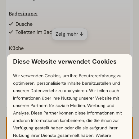
Badezimmer
Dusche
Toiletten im Badezimmer: 1
Zeig mehr ↓
Küche
Einbauküche
Diese Website verwendet Cookies
Kühlschrank
Kaffeemaschine
Wir verwenden Cookies, um Ihre Benutzererfahrung zu
Wasserkocher
optimieren, personalisierte Inhalte bereitzustellen und
Energielabel(s)
unseren Datenverkehr zu analysieren. Wir teilen auch
Informationen über Ihre Nutzung unserer Website mit
Standort
unseren Partnern für soziale Medien, Werbung und
Freistehend
Analyse. Diese Partner können diese Informationen mit
anderen Informationen kombinieren, die Sie ihnen zur
Schlafzimmer
Verfügung gestellt haben oder die sie aufgrund Ihrer
Verfügbarkeit und Preis
Einzelbettdecken und Kissen
Nutzung ihrer Dienste gesammelt haben. Weitere