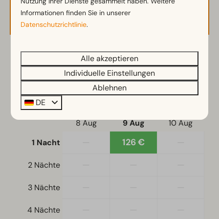
Nutzung ihrer Dienste gesammelt haben. Weitere
Einzelbettdecken und Kissen
Verfügbarkeit und Preis
Informationen finden Sie in unserer
Doppelbetten: 1
Datenschutzrichtlinie
.
Wohn-Schlafzimmer
2 Gäste
Alle akzeptieren
Zugänglichkeit
Individuelle Einstellungen
Ebenerdig
Ablehnen
So
09-08-2026
Mo
10-08-2026
Heizung und Kühlung
DE
Sa
So
Mo
Elektrische Heizung
8 Aug
9 Aug
10 Aug
—
126 €
—
1 Nacht
—
—
—
2 Nächte
—
—
—
3 Nächte
—
—
—
4 Nächte