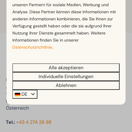
unseren Partnern für soziale Medien, Werbung und
Analyse. Diese Partner können diese Informationen mit
anderen Informationen kombinieren, die Sie ihnen zur
Mehr Informationen
Verfügung gestellt haben oder die sie aufgrund Ihrer
Nutzung ihrer Dienste gesammelt haben. Weitere
Informationen finden Sie in unserer
Datenschutzrichtlinie
.
Bezahle sicher
Alle akzeptieren
Individuelle Einstellungen
EuroParcs Wörthersee
Ablehnen
Auenstraße 47a
9535 Schiefling am See
DE
Kärnten
Österreich
Tel.:
+43 4 274 28 98