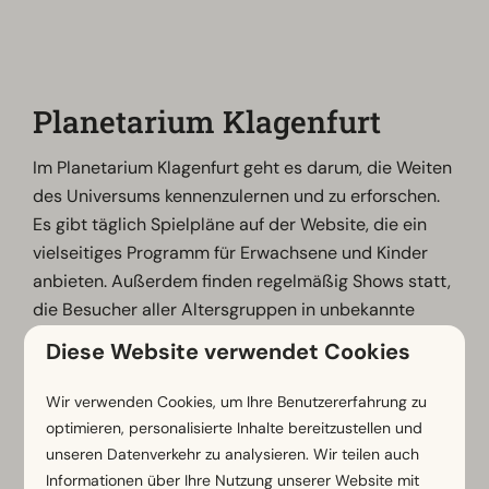
Planetarium Klagenfurt
Im Planetarium Klagenfurt geht es darum, die Weiten
des Universums kennenzulernen und zu erforschen.
Es gibt täglich Spielpläne auf der Website, die ein
vielseitiges Programm für Erwachsene und Kinder
anbieten. Außerdem finden regelmäßig Shows statt,
die Besucher aller Altersgruppen in unbekannte
Welten entführen, zum Beispiel zu den Dinosauriern.
Diese Website verwendet Cookies
Vor allem mit Kindern ist das Planetarium ein
sehenswerter Ort, aber auch Erwachsene werden
Wir verwenden Cookies, um Ihre Benutzererfahrung zu
hier ins Staunen versetzt. Die Öffnungszeiten sowie
optimieren, personalisierte Inhalte bereitzustellen und
Informationen zu Spielplänen und Shows sind auf der
unseren Datenverkehr zu analysieren. Wir teilen auch
Website zu finden.
Informationen über Ihre Nutzung unserer Website mit