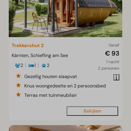
Trekkershut 2
Vanaf
€ 93
Kärnten, Schiefling am See
1 nacht
2
1
2
2 personen
Gezellig houten slaapvat
Knus woongedeelte en 2 persoonsbed
Terras met tuinmeubilair
Bekijken