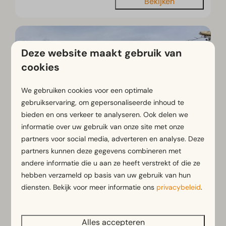
Bekijken
Deze website maakt gebruik van
cookies
We gebruiken cookies voor een optimale
gebruikservaring, om gepersonaliseerde inhoud te
bieden en ons verkeer te analyseren. Ook delen we
informatie over uw gebruik van onze site met onze
partners voor social media, adverteren en analyse. Deze
Stuga 2
Vanaf
partners kunnen deze gegevens combineren met
€ 270
andere informatie die u aan ze heeft verstrekt of die ze
Kärnten, Schiefling am See
hebben verzameld op basis van uw gebruik van hun
3 nachten
2
1
2
diensten. Bekijk voor meer informatie ons
privacybeleid
.
2 personen
Charmante studio perfect voor
stellen
Alles accepteren