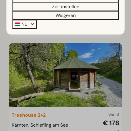
Comfortabel ingericht met luxe badkamer
Zelf instellen
Terras met tuinmeubilair
Weigeren
NL
Bekijken
Treehouse 2+2
Vanaf
€ 178
Kärnten, Schiefling am See