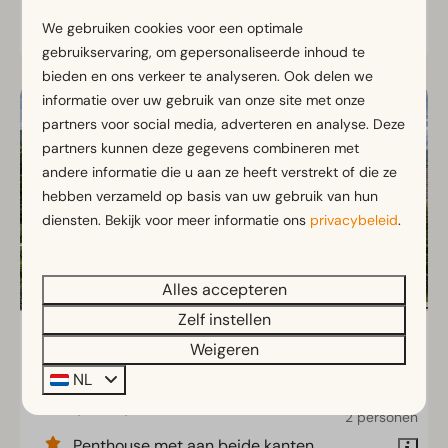
We gebruiken cookies voor een optimale
Bekijken
gebruikservaring, om gepersonaliseerde inhoud te
bieden en ons verkeer te analyseren. Ook delen we
informatie over uw gebruik van onze site met onze
partners voor social media, adverteren en analyse. Deze
partners kunnen deze gegevens combineren met
andere informatie die u aan ze heeft verstrekt of die ze
hebben verzameld op basis van uw gebruik van hun
diensten. Bekijk voor meer informatie ons
privacybeleid
.
Alles accepteren
Zelf instellen
Panorama Penthouse 6+2
Vanaf
Weigeren
€ 542
Kärnten, Schiefling am See
NL
3 nachten
8
3
Nee
2 personen
Penthouse met aan beide kanten