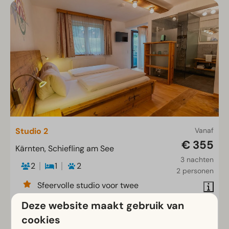
Studio 2
Vanaf
€ 355
Kärnten, Schiefling am See
3 nachten
2
1
2
2 personen
Sfeervolle studio voor twee
Volledig ingericht met kitchenette
Deze website maakt gebruik van
Knus en comfortabel verblijf
cookies