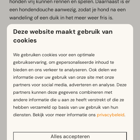
honden vrij kunnen rennen en spelen. Daarnaast is er
een hondendouche aanwezig, zodat je hond na een
wandeling of een duik in het meer weer fris is.
De omgeving van Wörthersee is ideaal voor lange
Deze website maakt gebruik van
wandelingen met je hond. Vanuit het park ontdek je
cookies
prachtige wandelroutes door de Oostenrijkse natuur
en langs het meer. Honden zijn bovendien welkom
We gebruiken cookies voor een optimale
aan het meer, zodat jullie samen optimaal van de
gebruikservaring, om gepersonaliseerde inhoud te
bieden en ons verkeer te analyseren. Ook delen we
omgeving kunnen genieten.
informatie over uw gebruik van onze site met onze
Goed om te weten:
partners voor social media, adverteren en analyse. Deze
partners kunnen deze gegevens combineren met
In een aantal accommodaties zijn huisdieren
andere informatie die u aan ze heeft verstrekt of die ze
toegestaan
hebben verzameld op basis van uw gebruik van hun
Op het park geldt een aanlijnplicht
diensten. Bekijk voor meer informatie ons
privacybeleid
.
Er is een losloopplek in het bos op het park
Er is een hondendouche aanwezig
Honden zijn welkom aan het meer
Alles accepteren