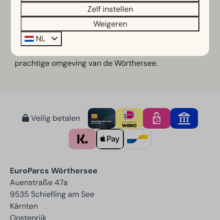
Vergeet niet je hond aan te melden bij het maken
Zelf instellen
van je reservering
Weigeren
Kortom: een heerlijke vakantie waar jij én je hond
NL
samen genieten van de natuur, het meer en de
prachtige omgeving van de Wörthersee.
Veilig betalen
EuroParcs Wörthersee
Auenstraße 47a
9535 Schiefling am See
Kärnten
Oostenrijk