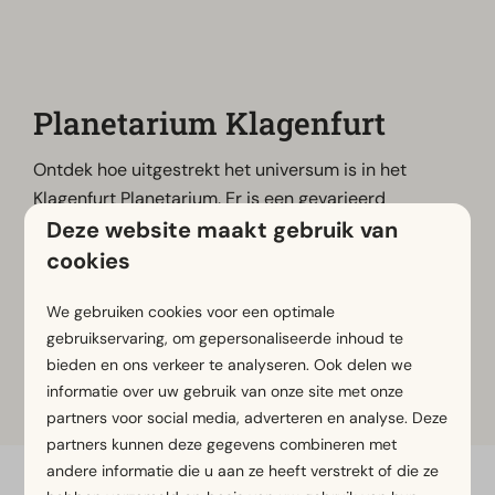
Planetarium Klagenfurt
Ontdek hoe uitgestrekt het universum is in het
Klagenfurt Planetarium. Er is een gevarieerd
Deze website maakt gebruik van
programma en er worden regelmatig shows
gehouden. Het planetarium is leuk voor kinderen,
cookies
maar ook voor volwassen. Meer informatie en de
We gebruiken cookies voor een optimale
openingstijden is te vinden op de website.
gebruikservaring, om gepersonaliseerde inhoud te
bieden en ons verkeer te analyseren. Ook delen we
informatie over uw gebruik van onze site met onze
Meer informatie
partners voor social media, adverteren en analyse. Deze
partners kunnen deze gegevens combineren met
andere informatie die u aan ze heeft verstrekt of die ze