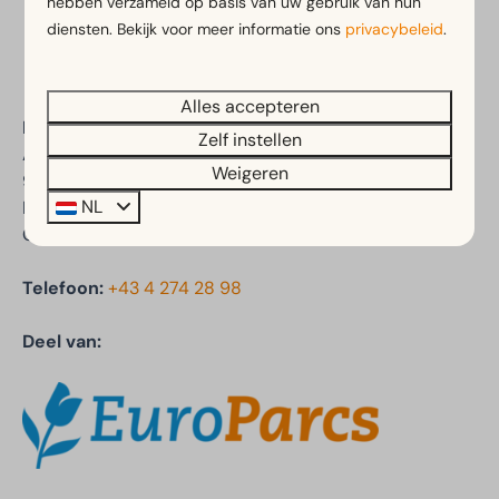
hebben verzameld op basis van uw gebruik van hun
Veilig betalen
diensten. Bekijk voor meer informatie ons
privacybeleid
.
Alles accepteren
EuroParcs Wörthersee
Zelf instellen
Auenstraße 47a
Weigeren
9535 Schiefling am See
NL
Kärnten
Oostenrijk
Telefoon:
+43 4 274 28 98
Deel van: