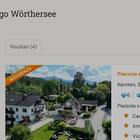
ago Wörthersee
Risultati (4)
IN EVIDENZA
Piazzola 
Kärnten, 
6
Piazzola c
Cam
Amp
Vic