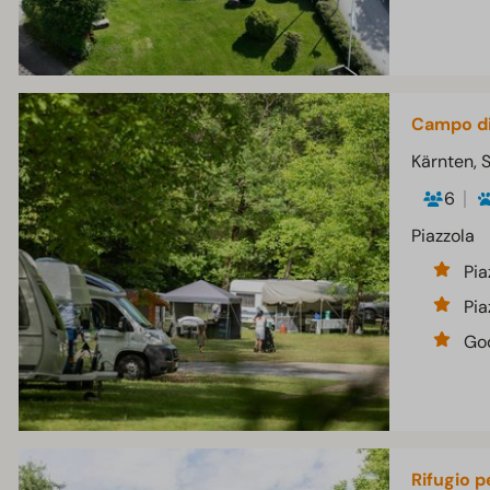
Campo di 
Kärnten, 
6
Piazzola
Pia
Pia
God
Rifugio p