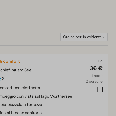
Ordina per: In evidenza
di comfort
Da
36 €
Schiefling am See
1 notte
2
2 persone
omfort con elettricità
peggio con vista sul lago Wörthersee
ia piazzola a terrazza
ino al blocco sanitario