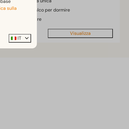
temazione rotonda unica
n base
ica sulla
giorno con soppalco per dormire
razza sul lungomare
Visualizza
IT