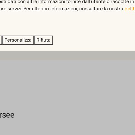
Sis
i dati con altre informazioni fornite dall'utente o raccolte i
 loro servizi. Per ulteriori informazioni, consultare la nostra
polit
Sog
Ter
Personalizza
Rifiuta
rsee