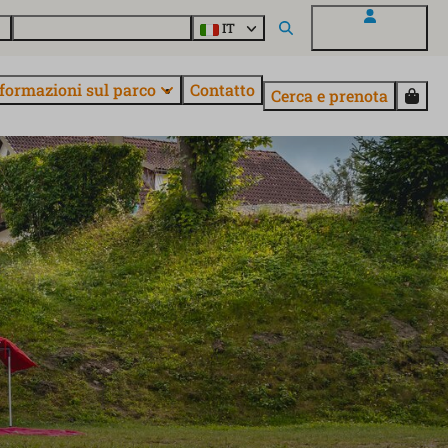
o
Informazioni su EuroParcs
IT
Il mio EuroParcs
formazioni sul parco
Contatto
Cerca e prenota