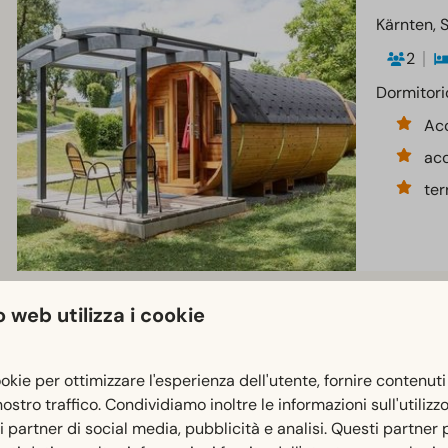
Kärnten, 
2
Dormitori
Acc
acc
ter
 web utilizza i cookie
Casa sull
Kärnten, 
ookie per ottimizzare l'esperienza dell'utente, fornire contenuti
4
 nostro traffico. Condividiamo inoltre le informazioni sull'utilizz
Accoglien
ri partner di social media, pubblicità e analisi. Questi partner