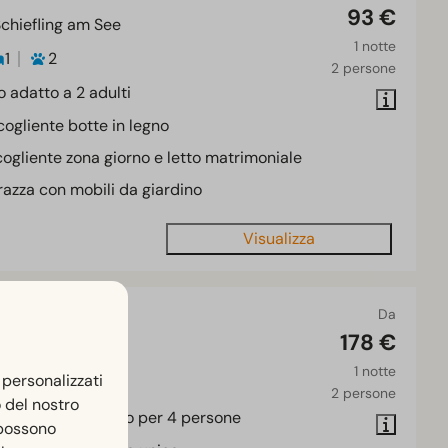
93 €
Schiefling am See
1 notte
1
2
2 persone
o adatto a 2 adulti
ogliente botte in legno
ogliente zona giorno e letto matrimoniale
razza con mobili da giardino
Visualizza
'albero 2+2
Da
178 €
Schiefling am See
1 notte
 personalizzati
1
2
2 persone
o del nostro
te casa sull'albero per 4 persone
 possono