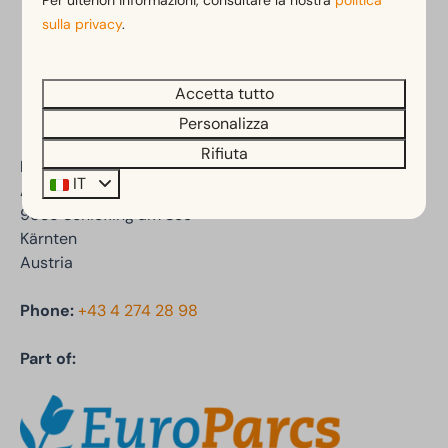
Per ulteriori informazioni, consultare la nostra
politica
sulla privacy
.
Paga in sicurezza
Accetta tutto
Personalizza
Rifiuta
EuroParcs Wörthersee
IT
Auenstraße 47a
9535 Schiefling am See
Kärnten
Austria
Phone:
+43 4 274 28 98
Part of: