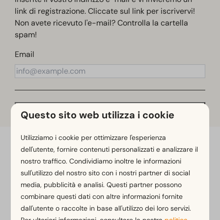
link di registrazione. Cliccate sul link per iscrivervi!
Non avete ricevuto l'e-mail? Controlla la cartella
spam!
Email
Ricevi il link di accesso
Questo sito web utilizza i cookie
Utilizziamo i cookie per ottimizzare l'esperienza
Flexible bookings with our flex guarantee*
dell'utente, fornire contenuti personalizzati e analizzare il
Free cancellation within 14 days of your booking*
nostro traffico. Condividiamo inoltre le informazioni
sull'utilizzo del nostro sito con i nostri partner di social
Pay later or in installments*
media, pubblicità e analisi. Questi partner possono
combinare questi dati con altre informazioni fornite
*
View our booking terms and conditions
dall'utente o raccolte in base all'utilizzo dei loro servizi.