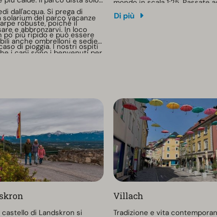
e più calde. Il parco dista solo
mondo in scala 1:25. Passate 
edi dall'acqua. Si prega di
modelli fatti a mano, dalla Torre 
Di più
za solarium del parco vacanze
arpe robuste, poiché il
Borobudur dell'Indonesia. Gli or
are e abbronzarvi. In loco
 po' più ripido e può essere
apertura e ulteriori informazi
bili anche ombrelloni e sedie
caso di pioggia. I nostri ospiti
disponibili sul sito web.
che i cani sono i benvenuti per
zzare l'accesso al lago con un
aldo e scatenarsi in acqua.
bile su cauzione alla
nze si trovano anche un bar e
e sulla spiaggia che servono
escanti e piatti tipici
skron
Villach
 castello di Landskron si
Tradizione e vita contemporan