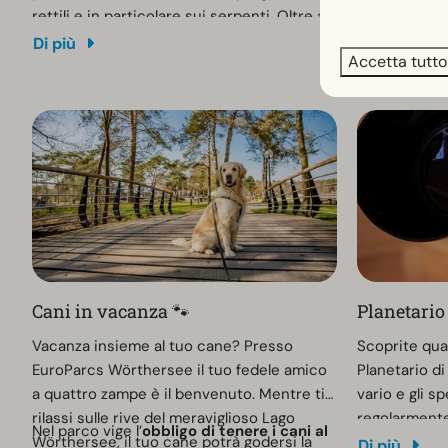
rettili e in particolare sui serpenti. Oltre a
delle stovigl
60 specie diverse di serpenti, qui vivono
chimici. È d
Di più
Di più
Accetta tutto
anche lucertole, tartarughe e insetti. C'è
disabili.
anche uno zoo con conigli e porcellini
d'India. Lo zoo apre le sue porte tutti i
giorni, dalle 9 alle 18 in estate e dalle 9 alle
17 in inverno. Il rettilario è chiuso a
novembre.
Cani in vacanza 🐾
Planetario
Vacanza insieme al tuo cane? Presso
Scoprite quan
EuroParcs Wörthersee il tuo fedele amico
Planetario di
a quattro zampe è il benvenuto. Mentre ti
vario e gli s
rilassi sulle rive del meraviglioso Lago
regolarmente.
Nel parco vige l’
obbligo di tenere i cani al
Wörthersee, il tuo cane potrà godersi la
i bambini, ma
Di più