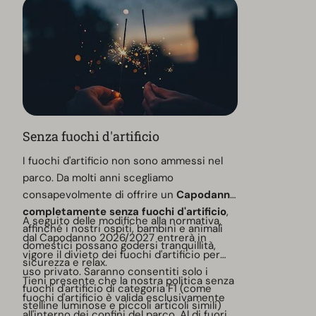
Senza fuochi d'artificio
I fuochi d'artificio non sono ammessi nel
parco. Da molti anni scegliamo
consapevolmente di offrire un
Capodanno
completamente senza fuochi d'artificio
,
A seguito delle modifiche alla normativa,
affinché i nostri ospiti, bambini e animali
dal Capodanno 2026/2027 entrerà in
domestici possano godersi tranquillità,
vigore il divieto dei fuochi d'artificio per
sicurezza e relax.
uso privato. Saranno consentiti solo i
Tieni presente che la nostra politica senza
fuochi d'artificio di categoria F1 (come
fuochi d'artificio è valida esclusivamente
stelline luminose e piccoli articoli simili)
all'interno dei confini del parco. Al di fuori