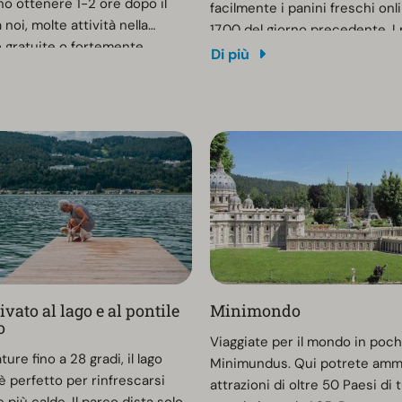
no ottenere 1-2 ore dopo il
facilmente i panini freschi onli
 noi, molte attività nella
17.00 del giorno precedente. I 
 gratuite o fortemente
ordinati possono essere ritirat
Di più
carta ospiti è valida nelle tre
successivo dalle ore 08.00 nel
örthersee, Klagenfurt e
ricreativa (accanto alla recept
rale. Gli ospiti possono così
ngressi gratuiti e sconti fino al
cursioni intorno al
 in Carinzia. Ad esempio, chi
e-bike presso l'ufficio
Velden risparmia 7 euro sul
eggio. (Il prezzo di noleggio
di 35 euro per bicicletta
s Card e di 28 euro per
on WS-Plus Card).
vato al lago e al pontile
Minimondo
o
Viaggiate per il mondo in poc
re fino a 28 gradi, il lago
Minimundus. Qui potrete ammi
 perfetto per rinfrescarsi
attrazioni di oltre 50 Paesi di t