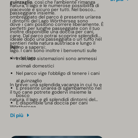
guinzaglio
, così che l’ambiente rimanga
natura, il lago e le numerose possibilità di
informazioni 
piacevole e sicuro per tutti. Nel bosco
passeggiare insieme.
disponibili s
ombreggiato del parco è presente un'area
I dintorni del Lago Wörthersee sono
dove i cani possono correre liberamente. È
perfetti per lunghe passeggiate con il tuo
inoltre disponibile una doccia per cani,
cane. Dal parco potrai scoprire splendidi
ideale dopo una passeggiata o un tuffo nel
sentieri nella natura austriaca e lungo il
lago.
Buono a sapersi:
lago. I cani sono inoltre i benvenuti sulle
rive del lago.
In alcune sistemazioni sono ammessi
animali domestici
Nel parco vige l’obbligo di tenere i cani
al guinzaglio
In breve: una splendida vacanza in cui tu e
È presente un'area di sgambamento nel
il tuo cane potrete godervi insieme la
bosco
natura, il lago e gli splendidi dintorni del
È disponibile una doccia per cani
Wörthersee.
I cani sono ammessi al lago
Di più
Ti chiediamo di segnalare il tuo cane al
momento della prenotazione