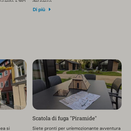
accanto a 160
del parco.
Eiffel al
Di più
ari di
oni sono
Scatola di fuga ''Piramide''
ea si
Siete pronti per un'emozionante avventura