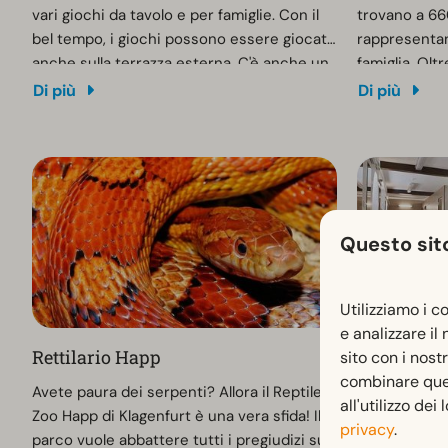
vari giochi da tavolo e per famiglie. Con il
trovano a 660
bel tempo, i giochi possono essere giocati
rappresentan
anche sulla terrazza esterna. C'è anche un
famiglia. Oltr
calcio balilla, l'air hockey e altro ancora.
risalente al 
Di più
Di più
e un divert
con un radun
del castello 
essere ammir
spettacolo de
accanto al ca
Questo sito
di scimmie al
160 scimmie
Utilizziamo i c
e analizzare il
Rettilario Happ
Impianti i
sito con i nost
combinare quest
Avete paura dei serpenti? Allora il Reptile
I nostri servi
all'utilizzo dei
Zoo Happ di Klagenfurt è una vera sfida! Il
docce, cabine
privacy
.
parco vuole abbattere tutti i pregiudizi sui
lavaggio dei 