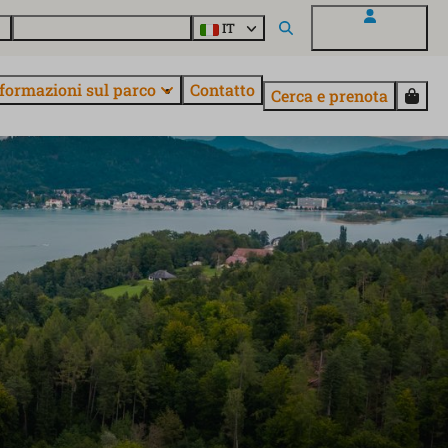
o
Informazioni su EuroParcs
IT
Il mio EuroParcs
formazioni sul parco
Contatto
Cerca e prenota