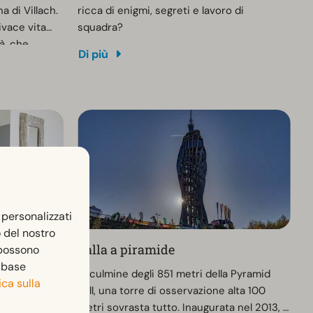
a di Villach.
ricca di enigmi, segreti e lavoro di
ivace vita
squadra?
tà, che
Di più
ia da
ocale e
ie della
eggiate lungo
ro città,
a e ammirate
 personalizzati
o del nostro
Palla a piramide
 possono
n base
 gli ospiti
Al culmine degli 851 metri della Pyramid
ica sulla
sciugatrici a
Ball, una torre di osservazione alta 100
. Maggiori
metri sovrasta tutto. Inaugurata nel 2013, è