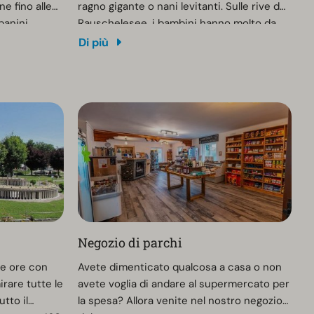
ne fino alle
ragno gigante o nani levitanti. Sulle rive del
panini
Rauschelesee, i bambini hanno molto da
i il giorno
scoprire, come il castello di un cavaliere, il
Di più
la sala
teatro della foresta e l'arca di Noè. Tutte le
ion).
attrazioni sono realizzate in legno. Dietro
ogni albero si nascondono sorprese e
forme di legno. Aperto tra aprile e ottobre.
Negozio di parchi
he ore con
Avete dimenticato qualcosa a casa o non
rare tutte le
avete voglia di andare al supermercato per
utto il
la spesa? Allora venite nel nostro negozio