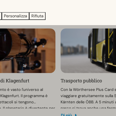
ie e una discarica per i bagni
informazioni sono disponibili a
isponibile anche un bagno per
reception.
Di più
Personalizza
Rifiuta
 di Klagenfurt
Trasporto pubblico
to è vasto l'universo al
Con la Wörthersee Plus Card 
 Klagenfurt. Il programma è
viaggiare gratuitamente sulla
pettacoli si tengono
Kärnten delle ÖBB. A 5 minuti a
 Il planetario è divertente per
parco si trova anche una ferm
 anche per gli adulti. Maggiori
dell'autobus (Zoishütte Gh We
Di più