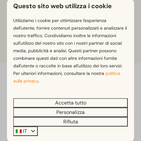
Questo sito web utilizza i cookie
Visualizza
Utilizziamo i cookie per ottimizzare l'esperienza
dell'utente, fornire contenuti personalizzati e analizzare il
nostro traffico. Condividiamo inoltre le informazioni
sull'utilizzo del nostro sito con i nostri partner di social
Più risultati (11)
media, pubblicità e analisi. Questi partner possono
combinare questi dati con altre informazioni fornite
dall'utente o raccolte in base all'utilizzo dei loro servizi.
Per ulteriori informazioni, consultare la nostra
politica
sulla privacy
.
Scoprite tutte le opzioni di
Accetta tutto
alloggio
Personalizza
EuroParcs Wörthersee offre una varietà di opzioni di
Rifiuta
alloggio: da accoglienti monolocali e autentiche case
IT
sugli alberi a eleganti attici con vista sulla natura