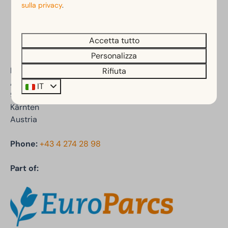
sulla privacy
.
Paga in sicurezza
Accetta tutto
Personalizza
EuroParcs Wörthersee
Rifiuta
Auenstraße 47a
IT
9535 Schiefling am See
Kärnten
Austria
Phone:
+43 4 274 28 98
Part of: