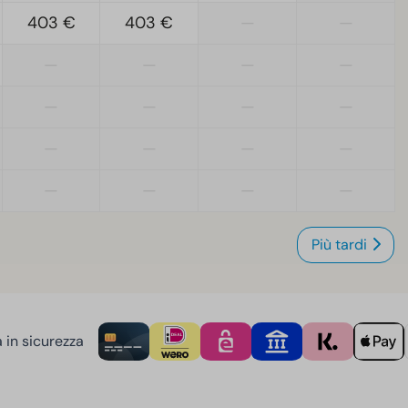
403 €
403 €
—
—
—
—
—
—
—
—
—
—
—
—
—
—
—
—
—
—
Più tardi
 in sicurezza