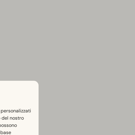
 personalizzati
o del nostro
 possono
n base