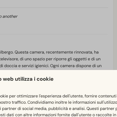
to another
lbergo. Questa camera, recentemente rinnovata, ha
levisore, di uno spazio per riporre gli oggetti e di un
 doccia e servizi igienici. Ogni camera dispone di un
rnata, potete visitare il nostro ristorante ogni giorno per
 web utilizza i cookie
isponibile anche la connessione Wi-Fi.
la/letto da campeggio nell'alloggio.
ookie per ottimizzare l'esperienza dell'utente, fornire contenuti
 nostro traffico. Condividiamo inoltre le informazioni sull'utilizz
ri partner di social media, pubblicità e analisi. Questi partner
i dati con altre informazioni fornite dall'utente o raccolte i