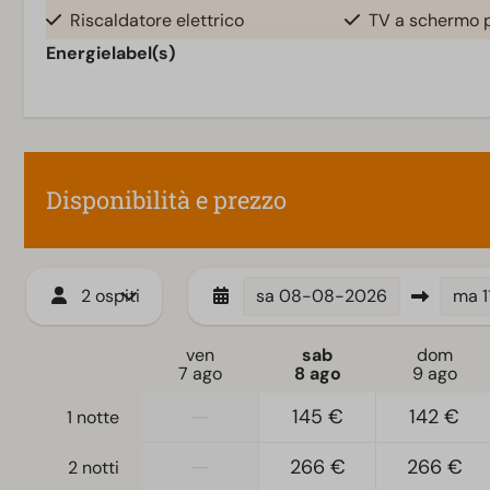
Riscaldatore elettrico
TV a schermo p
Energielabel(s)
Disponibilità e prezzo
2 ospiti
sa
08-08-2026
ma
ven
sab
dom
7 ago
8 ago
9 ago
—
145 €
142 €
1 notte
—
266 €
266 €
2 notti