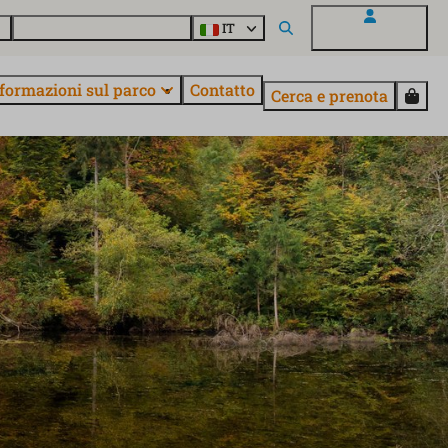
o
Informazioni su EuroParcs
IT
Il mio EuroParcs
formazioni sul parco
Contatto
Cerca e prenota