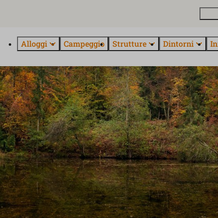
Pian
Alloggi
Campeggio
Strutture
Dintorni
In