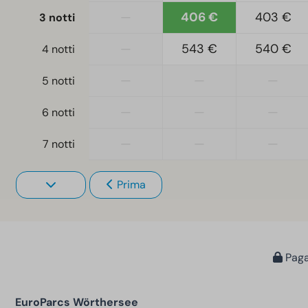
—
406 €
403 €
3 notti
—
543 €
540 €
4 notti
—
—
—
5 notti
—
—
—
6 notti
—
—
—
7 notti
Prima
Paga
EuroParcs Wörthersee