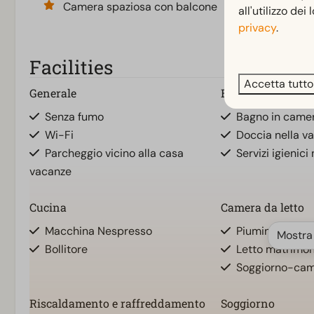
Camera spaziosa con balcone
all'utilizzo dei
privacy
.
Facilities
Accetta tutto
Generale
Bagno
Senza fumo
Bagno in came
Wi-Fi
Doccia nella v
Parcheggio vicino alla casa
Servizi igienici 
vacanze
Cucina
Camera da letto
Macchina Nespresso
Piumini e cusci
Mostra
Bollitore
Letto matrimoni
Soggiorno-cam
Riscaldamento e raffreddamento
Soggiorno