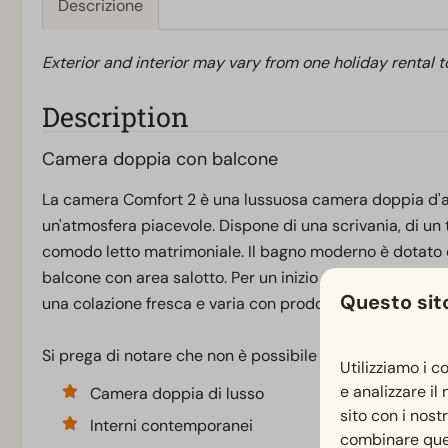
Descrizione
Exterior and interior may vary from one holiday rental 
Description
Camera doppia con balcone
La camera Comfort 2 è una lussuosa camera doppia d'a
un'atmosfera piacevole. Dispone di una scrivania, di un te
comodo letto matrimoniale. Il bagno moderno è dotato di
balcone con area salotto. Per un inizio perfetto della gio
Questo sito
una colazione fresca e varia con prodotti regionali. È d
Si prega di notare che non è possibile sistemare una cul
Utilizziamo i c
e analizzare il
Camera doppia di lusso
sito con i nost
Interni contemporanei
combinare quest