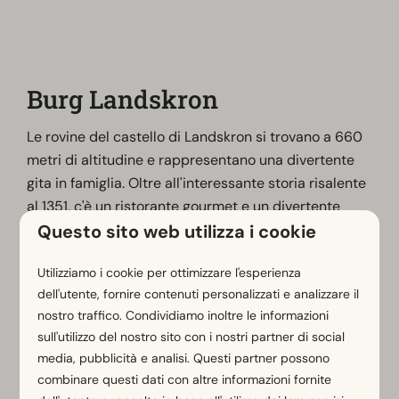
Burg Landskron
Le rovine del castello di Landskron si trovano a 660
metri di altitudine e rappresentano una divertente
gita in famiglia. Oltre all'interessante storia risalente
al 1351, c'è un ristorante gourmet e un divertente
Questo sito web utilizza i cookie
programma per bambini con un raduno di puzzle.
Presso la rovina del castello di Landkron, le
aquile
Utilizziamo i cookie per ottimizzare l'esperienza
possono essere ammirate durante l'impressionante
dell'utente, fornire contenuti personalizzati e analizzare il
spettacolo dei rapaci. L'
Affenberg
, situato accanto al
nostro traffico. Condividiamo inoltre le informazioni
castello, è il più grande recinto di scimmie all'aperto
sull'utilizzo del nostro sito con i nostri partner di social
dell'Austria, con ben 160 scimmie!
media, pubblicità e analisi. Questi partner possono
combinare questi dati con altre informazioni fornite