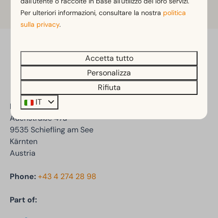
dall'utente o raccolte in base all'utilizzo dei loro servizi.
Ulteriori informazioni
Per ulteriori informazioni, consultare la nostra
politica
sulla privacy
.
Paga in sicurezza
Accetta tutto
Personalizza
Rifiuta
IT
EuroParcs Wörthersee
Auenstraße 47a
9535 Schiefling am See
Kärnten
Austria
Phone:
+43 4 274 28 98
Part of: