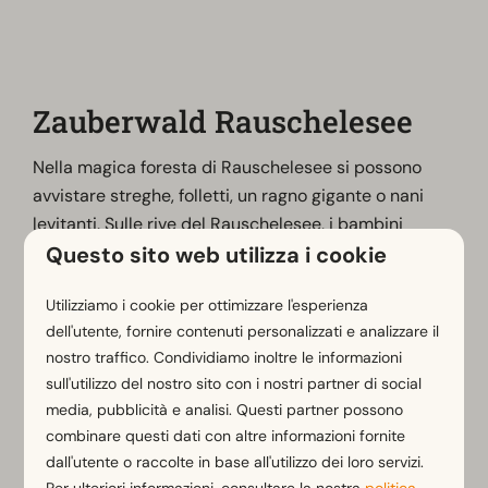
Zauberwald Rauschelesee
Nella magica foresta di Rauschelesee si possono
avvistare streghe, folletti, un ragno gigante o nani
levitanti. Sulle rive del Rauschelesee, i bambini
Questo sito web utilizza i cookie
hanno molto da scoprire, come il castello di un
cavaliere, il teatro della foresta e l'arca di Noè. Tutte
Utilizziamo i cookie per ottimizzare l'esperienza
le attrazioni sono realizzate in legno. Dietro ogni
dell'utente, fornire contenuti personalizzati e analizzare il
albero si nascondono sorprese e forme di legno.
nostro traffico. Condividiamo inoltre le informazioni
Aperto tra aprile e ottobre.
sull'utilizzo del nostro sito con i nostri partner di social
media, pubblicità e analisi. Questi partner possono
combinare questi dati con altre informazioni fornite
Ulteriori informazioni
dall'utente o raccolte in base all'utilizzo dei loro servizi.