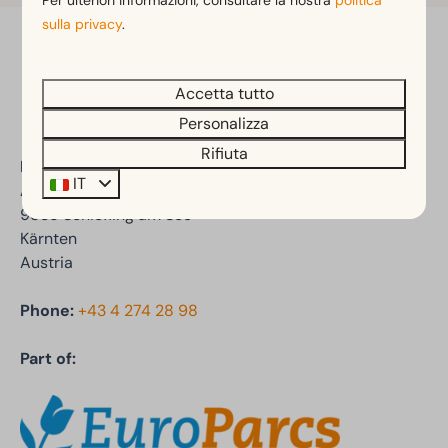
Per ulteriori informazioni, consultare la nostra
politica
sulla privacy
.
Paga in sicurezza
Accetta tutto
Personalizza
Rifiuta
EuroParcs Wörthersee
IT
Auenstraße 47a
9535 Schiefling am See
Kärnten
Austria
Phone:
+43 4 274 28 98
Part of: