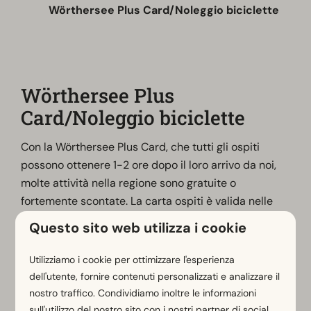
Wörthersee Plus Card/Noleggio biciclette
Wörthersee Plus
Card/Noleggio biciclette
Con la Wörthersee Plus Card, che tutti gli ospiti
possono ottenere 1-2 ore dopo il loro arrivo da noi,
molte attività nella regione sono gratuite o
fortemente scontate. La carta ospiti è valida nelle
tre regioni di Wörthersee, Klagenfurt e Carinzia
Questo sito web utilizza i cookie
centrale. Gli ospiti possono così usufruire di ingressi
gratuiti e sconti fino al 50% sulle escursioni intorno
Utilizziamo i cookie per ottimizzare l'esperienza
al Wörthersee e in Carinzia. Ad esempio, chi noleggia
dell'utente, fornire contenuti personalizzati e analizzare il
una e-bike presso l'ufficio turistico di Velden
nostro traffico. Condividiamo inoltre le informazioni
risparmia 7 euro sul prezzo di noleggio. (Il prezzo di
sull'utilizzo del nostro sito con i nostri partner di social