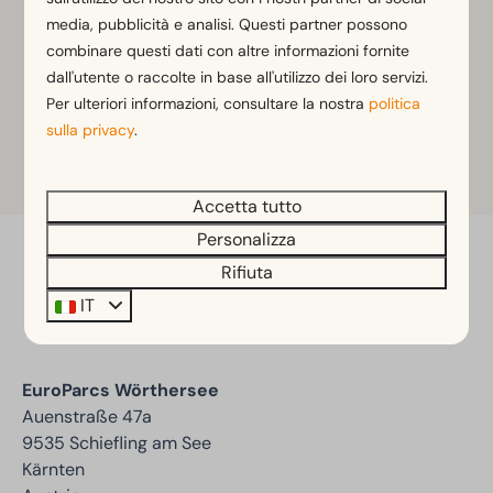
media, pubblicità e analisi. Questi partner possono
noleggio per 24 ore è di 35 euro per bicicletta senza
combinare questi dati con altre informazioni fornite
WS-Plus Card e di 28 euro per bicicletta con WS-
dall'utente o raccolte in base all'utilizzo dei loro servizi.
Plus Card).
Per ulteriori informazioni, consultare la nostra
politica
sulla privacy
.
Wörthersee Plus Mappa
Accetta tutto
Personalizza
Rifiuta
Paga in sicurezza
IT
EuroParcs Wörthersee
Auenstraße 47a
9535 Schiefling am See
Kärnten